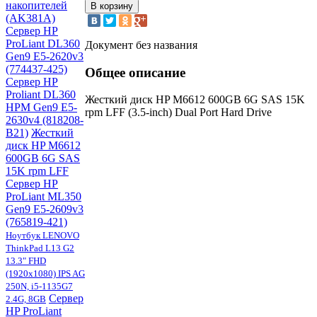
накопителей
(AK381A)
Сервер HP
ProLiant DL360
Документ без названия
Gen9 E5-2620v3
(774437-425)
Общее описание
Сервер HP
Proliant DL360
Жесткий диск HP M6612 600GB 6G SAS 15K
HPM Gen9 E5-
rpm LFF (3.5-inch) Dual Port Hard Drive
2630v4 (818208-
B21)
Жесткий
диск HP M6612
600GB 6G SAS
15K rpm LFF
Сервер HP
ProLiant ML350
Gen9 E5-2609v3
(765819-421)
Ноутбук LENOVO
ThinkPad L13 G2
13.3" FHD
(1920x1080) IPS AG
250N, i5-1135G7
Cервер
2.4G, 8GB
HP ProLiant