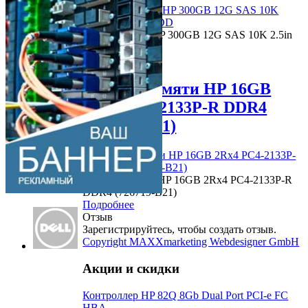
Жесткий диск HP 300GB 12G SAS 10K 2.5in
(785067-B21)
Подробнее
Модуль памяти HP 16GB
2Rx4 PC4-2133P-R DDR4
(726719-B21)
Модуль памяти HP 16GB 2Rx4 PC4-2133P-R
DDR4 (726719-B21)
Подробнее
Отзыв
Зарегистрируйтесь, чтобы создать отзыв.
Copyright MAXXmarketing Webdesigner GmbH
Акции
и скидки
Контроллер HP 82Q 8Gb Dual Port PCI-e FC
HBA