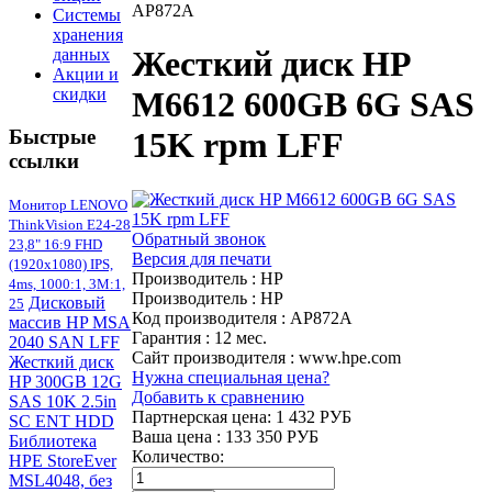
AP872A
Системы
хранения
Жесткий диск HP
данных
Акции и
M6612 600GB 6G SAS
скидки
Быстрые
15K rpm LFF
ссылки
Монитор LENOVO
ThinkVision E24-28
Обратный звонок
23,8" 16:9 FHD
Версия для печати
(1920x1080) IPS,
Производитель
:
HP
4ms, 1000:1, 3M:1,
Производитель
:
HP
Дисковый
25
Код производителя
:
AP872A
массив HP MSA
Гарантия
:
12 мес.
2040 SAN LFF
Сайт производителя
:
www.hpe.com
Жесткий диск
Нужна специальная цена?
HP 300GB 12G
Добавить к сравнению
SAS 10K 2.5in
Партнерская цена:
1 432 РУБ
SC ENT HDD
Ваша цена
:
133 350 РУБ
Библиотека
Количество:
HPE StoreEver
MSL4048, без