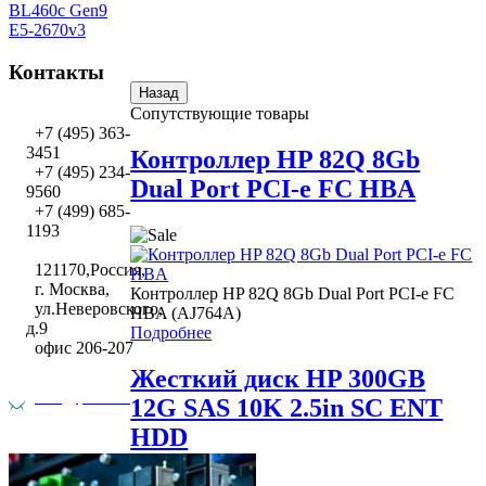
BL460c Gen9
E5-2670v3
Контакты
Сопутствующие товары
+7 (495) 363-
3451
Контроллер HP 82Q 8Gb
+7 (495) 234-
Dual Port PCI-e FC HBA
9560
+7 (499) 685-
1193
121170,Россия,
г. Москва,
Контроллер HP 82Q 8Gb Dual Port PCI-e FC
ул.Неверовского,
HBA (AJ764A)
д.9
Подробнее
офис 206-207
Жесткий диск HP 300GB
info@pixel.ru
12G SAS 10K 2.5in SC ENT
HDD