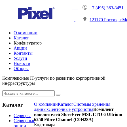
+7 (495) 363-3451 
121170,Россия, г.М
О компании
Каталог
Конфигуратор
Акции
Контакты
Услуги
Новости
Обзоры
Комплексные IT-услуги по развитию корпоративной
инфраструктуры
Каталог
О компании
Каталог
Системы хранения
данных
Ленточные устройства
Комплект
накопителей StoreEver MSL LTO-6 Ultrium
Серверы
6250 Fibre Channel (C0H28A)
Серверные
Код товара
опции