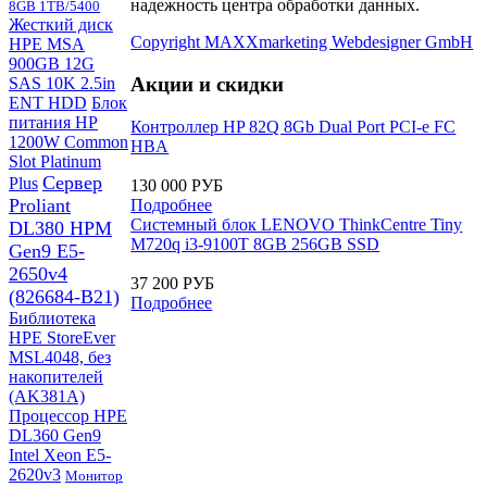
надежность центра обработки данных.
8GB 1TB/5400
Жесткий диск
Copyright MAXXmarketing Webdesigner GmbH
HPE MSA
900GB 12G
Акции
и скидки
SAS 10K 2.5in
ENT HDD
Блок
питания HP
Контроллер HP 82Q 8Gb Dual Port PCI-e FC
1200W Common
HBA
Slot Platinum
Сервер
Plus
130 000 РУБ
Proliant
Подробнее
Системный блок LENOVO ThinkCentre Tiny
DL380 HPM
M720q i3-9100T 8GB 256GB SSD
Gen9 E5-
2650v4
37 200 РУБ
(826684-B21)
Подробнее
Библиотека
HPE StoreEver
MSL4048, без
накопителей
(AK381A)
Процессор HPE
DL360 Gen9
Intel Xeon E5-
2620v3
Монитор