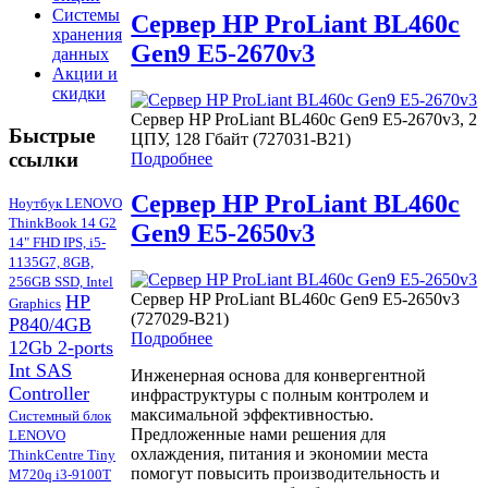
Системы
Cервер HP ProLiant BL460c
хранения
Gen9 E5-2670v3
данных
Акции и
скидки
Сервер HP ProLiant BL460c Gen9 E5-2670v3, 2
Быстрые
ЦПУ, 128 Гбайт (727031-B21)
ссылки
Подробнее
Сервер HP ProLiant BL460c
Ноутбук LENOVO
ThinkBook 14 G2
Gen9 E5-2650v3
14" FHD IPS, i5-
1135G7, 8GB,
256GB SSD, Intel
Сервер HP ProLiant BL460c Gen9 E5-2650v3
HP
Graphics
(727029-B21)
P840/4GB
Подробнее
12Gb 2-ports
Int SAS
Инженерная основа для конвергентной
Controller
инфраструктуры с полным контролем и
максимальной эффективностью.
Системный блок
Предложенные нами решения для
LENOVO
охлаждения, питания и экономии места
ThinkCentre Tiny
помогут повысить производительность и
M720q i3-9100T