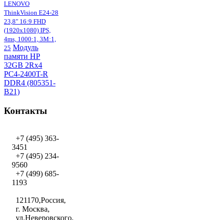
LENOVO
ThinkVision E24-28
23,8" 16:9 FHD
(1920x1080) IPS,
4ms, 1000:1, 3M:1,
Модуль
25
памяти HP
32GB 2Rx4
PC4-2400T-R
DDR4 (805351-
B21)
Контакты
+7 (495) 363-
3451
+7 (495) 234-
9560
+7 (499) 685-
1193
121170,Россия,
г. Москва,
ул.Неверовского,